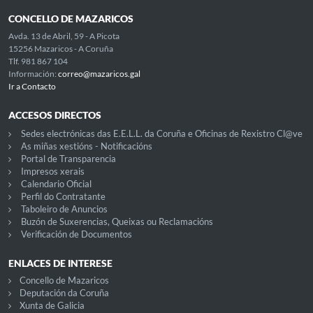
CONCELLO DE MAZARICOS
Avda. 13 de Abril, 59 - A Picota
15256 Mazaricos - A Coruña
Tlf. 981 867 104
Información:
correo@mazaricos.gal
Ir a Contacto
ACCESOS DIRECTOS
Sedes electrónicas das E.E.L.L. da Coruña e Oficinas de Rexistro Cl@ve
As miñas xestións - Notificacións
Portal de Transparencia
Impresos xerais
Calendario Oficial
Perfil do Contratante
Taboleiro de Anuncios
Buzón de Suxerencias, Queixas ou Reclamacións
Verificación de Documentos
ENLACES DE INTERESE
Concello de Mazaricos
Deputación da Coruña
Xunta de Galicia