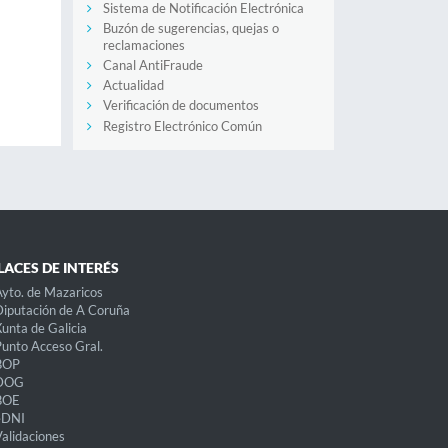
Sistema de Notificación Electrónica
Buzón de sugerencias, quejas o
reclamaciones
Canal AntiFraude
Actualidad
Verificación de documentos
Registro Electrónico Común
LACES DE INTERÉS
yto. de Mazaricos
iputación de A Coruña
unta de Galicia
unto Acceso Gral.
BOP
DOG
BOE
eDNI
alidaciones