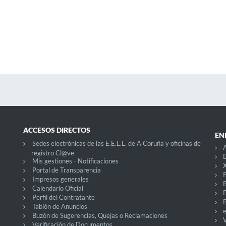
ACCESOS DIRECTOS
EN
Sedes electrónicas de las E.E.L.L. de A Coruña y oficinas de
A
registro Cl@ve
D
Mis gestiones - Notificaciones
X
Portal de Transparencia
P
Impresos generales
Calendario Oficial
Perfil del Contratante
Tablón de Anuncios
Buzón de Sugerencias, Quejas o Reclamaciones
V
Verificación de Documentos