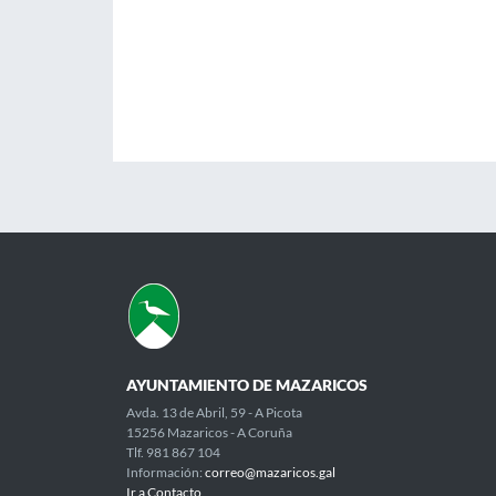
AYUNTAMIENTO DE MAZARICOS
Avda. 13 de Abril, 59 - A Picota
15256 Mazaricos - A Coruña
Tlf. 981 867 104
Información:
correo@mazaricos.gal
Ir a Contacto