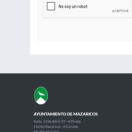
AYUNTAMIENTO DE MAZARICOS
Avda. 13 de Abril, 59 - A Picota
15256 Mazaricos - A Coruña
Tlf. 981 867 104