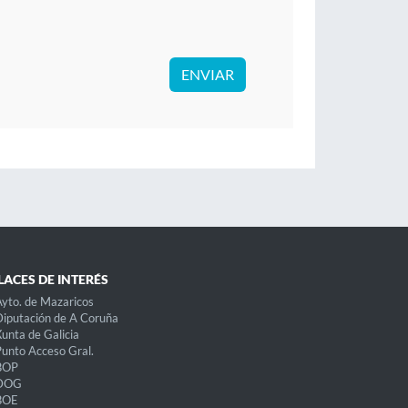
ENVIAR
LACES DE INTERÉS
yto. de Mazaricos
iputación de A Coruña
unta de Galicia
unto Acceso Gral.
BOP
DOG
BOE