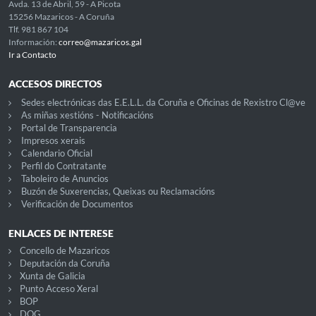
Avda. 13 de Abril, 59 - A Picota
15256 Mazaricos - A Coruña
Tlf. 981 867 104
Información:
correo@mazaricos.gal
Ir a Contacto
ACCESOS DIRECTOS
Sedes electrónicas das E.E.L.L. da Coruña e Oficinas de Rexistro Cl@ve
As miñas xestións - Notificacións
Portal de Transparencia
Impresos xerais
Calendario Oficial
Perfil do Contratante
Taboleiro de Anuncios
Buzón de Suxerencias, Queixas ou Reclamacións
Verificación de Documentos
ENLACES DE INTERESE
Concello de Mazaricos
Deputación da Coruña
Xunta de Galicia
Punto Acceso Xeral
BOP
DOG