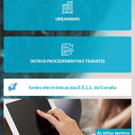
URBANISMO
OUTROS PROCEDEMENTOS E TRÁMITES
Sedes electrónicas das E.E.L.L. da Coruña
As miñas xestións