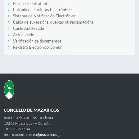
Perfil do contratante
Entrada de Facturas Electrónicas
Sistema de Notificación Electrónica
Caixa de suxestións, queixas ou reclamacións
Canle AntiFraude
Actualidade
Verificación de documentos
Rexistro Electrónico Común
CONCELLO DE MAZARICOS
Avda. 13 de Abril, 59 - A Picota
15256 Mazaricos - A Coruña
Tlf. 981 867 104
Información:
correo@mazaricos.gal