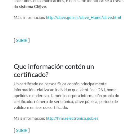
solicitudes ou comunicacións, é necesario identificarse a través
do
sistema Cl@ve
.
Máis información:
http://clave.gob.es/clave_Home/clave.html
[
]
SUBIR
Que información contén un
certificado?
Un certificado de persoa física contén principalmente
información relativa ao individuo que identifica: DNI, nome,
apelidos e enderezo. Tamén incorpora información propia do
certificado: número de serie único, clave pública, período de
validez e emisor do certificado.
Máis información:
http://firmaelectronica.gob.es
[
]
SUBIR