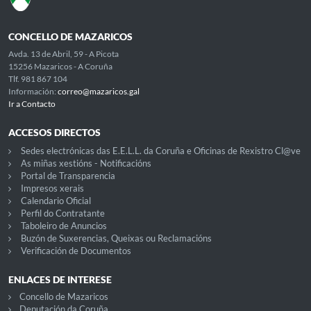
CONCELLO DE MAZARICOS
Avda. 13 de Abril, 59 - A Picota
15256 Mazaricos - A Coruña
Tlf. 981 867 104
Información:
correo@mazaricos.gal
Ir a Contacto
ACCESOS DIRECTOS
Sedes electrónicas das E.E.L.L. da Coruña e Oficinas de Rexistro Cl@ve
As miñas xestións - Notificacións
Portal de Transparencia
Impresos xerais
Calendario Oficial
Perfil do Contratante
Taboleiro de Anuncios
Buzón de Suxerencias, Queixas ou Reclamacións
Verificación de Documentos
ENLACES DE INTERESE
Concello de Mazaricos
Deputación da Coruña