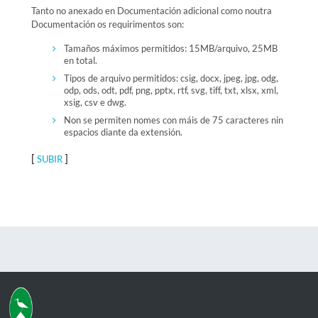
Tanto no anexado en Documentación adicional como noutra
Documentación os requirimentos son:
Tamaños máximos permitidos: 15MB/arquivo, 25MB
en total.
Tipos de arquivo permitidos: csig, docx, jpeg, jpg, odg,
odp, ods, odt, pdf, png, pptx, rtf, svg, tiff, txt, xlsx, xml,
xsig, csv e dwg.
Non se permiten nomes con máis de 75 caracteres nin
espacios diante da extensión.
[
]
SUBIR