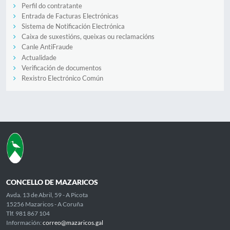
Perfil do contratante
Entrada de Facturas Electrónicas
Sistema de Notificación Electrónica
Caixa de suxestións, queixas ou reclamacións
Canle AntiFraude
Actualidade
Verificación de documentos
Rexistro Electrónico Común
CONCELLO DE MAZARICOS
Avda. 13 de Abril, 59 - A Picota
15256 Mazaricos - A Coruña
Tlf. 981 867 104
Información:
correo@mazaricos.gal