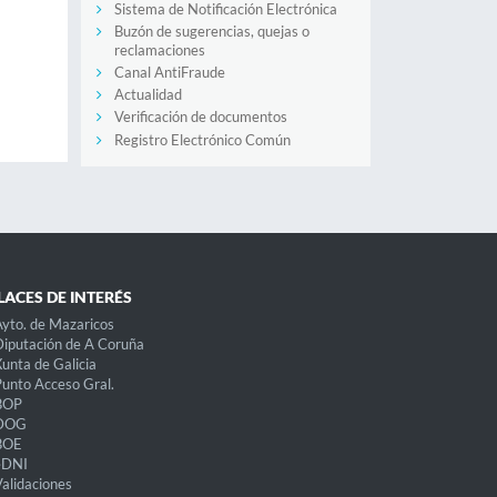
Sistema de Notificación Electrónica
Buzón de sugerencias, quejas o
reclamaciones
Canal AntiFraude
Actualidad
Verificación de documentos
Registro Electrónico Común
LACES DE INTERÉS
yto. de Mazaricos
iputación de A Coruña
unta de Galicia
unto Acceso Gral.
BOP
DOG
BOE
eDNI
alidaciones