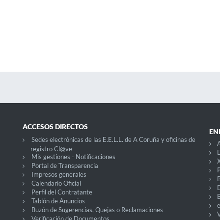
ACCESOS DIRECTOS
EN
Sedes electrónicas de las E.E.L.L. de A Coruña y oficinas de
A
registro Cl@ve
D
Mis gestiones - Notificaciones
X
Portal de Transparencia
P
Impresos generales
Calendario Oficial
Perfil del Contratante
Tablón de Anuncios
Buzón de Sugerencias, Quejas o Reclamaciones
V
Verificación de Documentos