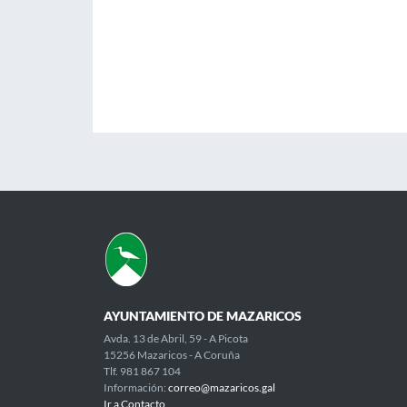
AYUNTAMIENTO DE MAZARICOS
Avda. 13 de Abril, 59 - A Picota
15256 Mazaricos - A Coruña
Tlf. 981 867 104
Información:
correo@mazaricos.gal
Ir a Contacto